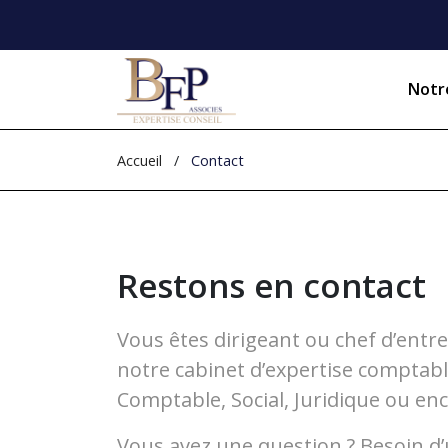
Notr
Prés
Accueil
/
Contact
Nos 
Nos 
Restons en contact
Notr
Vous êtes dirigeant ou chef d’entr
Nos 
notre cabinet d’expertise comptab
Vos 
Comptable, Social, Juridique ou enc
Recr
Vous avez une question ? Besoin d