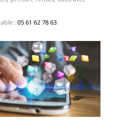
able :
05 61 62 78 63
.