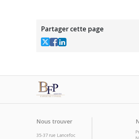
Partager cette page
Nous trouver
N
P
35-37 rue Lancefoc
1 rue du Pont Vieil
N