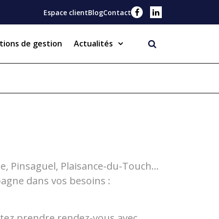
Espace client
Blog
Contact
tions de gestion
Actualités
Notre service d'infos
Création d'entreprise
Guide du chef d'entreprise
on d’entreprise
de, Pinsaguel, Plaisance-du-Touch…
agne dans vos besoins :
itez prendre rendez-vous avec