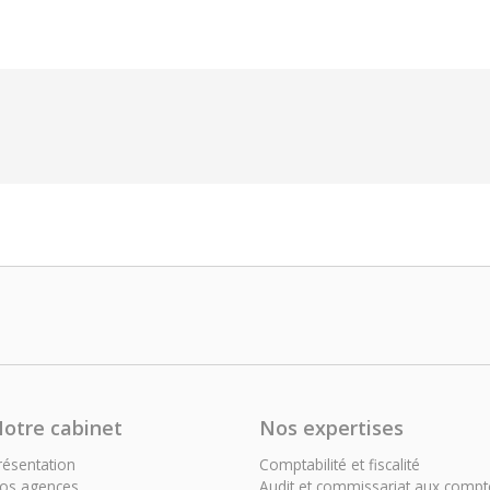
otre cabinet
Nos expertises
résentation
Comptabilité et fiscalité
os agences
Audit et commissariat aux compt